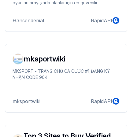
oyunları arayışında olanlar için en güvenilir
seçenekler arasında yer alıyorlar. Bu yılın gözdesi
olan Kazandıran slot siteleri, oyun severlere
Hansendenial
RapidAPI
heyecan verici bir deneyim sunuyor. Hem eğlenceli
hem de kazançlı olan bu siteler, oyun tutkunlarının
vazgeçilmezi haline gelmiş durumda. Kazandıran slot
siteleri arasında tercih yaparken güvenilirliğe önem
vermek son derece önemli.
mksportwiki
MKSPORT - TRANG CHỦ CÁ CƯỢC #1|ĐĂNG KÝ
NHẬN CODE 90K
mksportwiki
RapidAPI
Top 3 Sites to Buy Verified