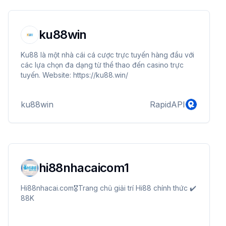
ku88win
Ku88 là một nhà cái cá cược trực tuyến hàng đầu với
các lựa chọn đa dạng từ thể thao đến casino trực
tuyến. Website: https://ku88.win/
ku88win
RapidAPI
hi88nhacaicom1
Hi88nhacai.com🎖️Trang chủ giải trí Hi88 chính thức ✔️
88K