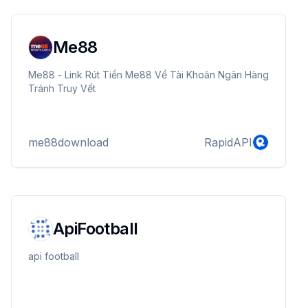
Me88
Me88 - Link Rút Tiền Me88 Về Tài Khoản Ngân Hàng
Tránh Truy Vết
me88download
RapidAPI
ApiFootball
api football