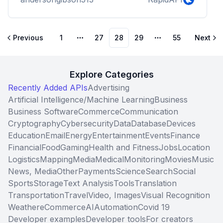
Previous
1
27
28
29
55
Next
More pages
More pages
Explore Categories
Recently Added APIs
Advertising
Artificial Intelligence/Machine Learning
Business
Business Software
Commerce
Communication
Cryptography
Cybersecurity
Data
Database
Devices
Education
Email
Energy
Entertainment
Events
Finance
Financial
Food
Gaming
Health and Fitness
Jobs
Location
Logistics
Mapping
Media
Medical
Monitoring
Movies
Music
News, Media
Other
Payments
Science
Search
Social
Sports
Storage
Text Analysis
Tools
Translation
Transportation
Travel
Video, Images
Visual Recognition
Weather
eCommerce
AI
Automation
Covid 19
Developer examples
Developer tools
For creators