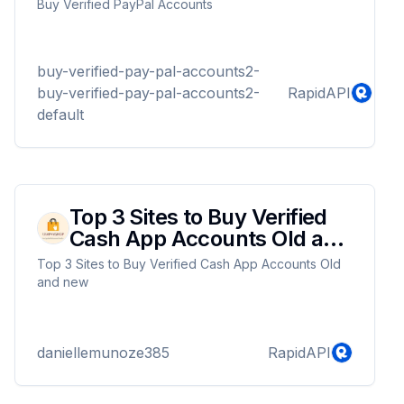
Buy Verified PayPal Accounts
buy-verified-pay-pal-accounts2-
buy-verified-pay-pal-accounts2-
RapidAPI
default
Top 3 Sites to Buy Verified
Cash App Accounts Old and
new
Top 3 Sites to Buy Verified Cash App Accounts Old
and new
daniellemunoze385
RapidAPI