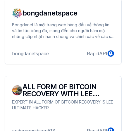
bongdanetspace
Bongdanet là một trang web hàng đầu về thông tin
và tin tức bóng đá, mang đến cho người hâm mộ
những cập nhật nhanh chóng và chính xác về các sự
kiện thể thao trên khắp thế giới. Website:
https://bongdanet.space/
bongdanetspace
RapidAPI
ALL FORM OF BITCOIN
RECOVERY WITH LEE
ULTIMATE HACKER
EXPERT IN ALL FORM OF BITCOIN RECOVERY IS LEE
ULTIMATE HACKER
andersongibson513
RapidAPI