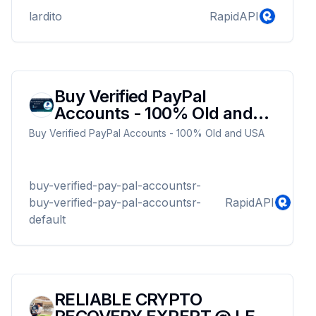
lardito
RapidAPI
Buy Verified PayPal
Accounts - 100% Old and
USA
Buy Verified PayPal Accounts - 100% Old and USA
buy-verified-pay-pal-accountsr-
buy-verified-pay-pal-accountsr-
RapidAPI
default
RELIABLE CRYPTO