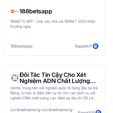
phẩm và dịch vụ chất lượng nhất, đáp ứng đầy đ...
188betsapp
188BETS APP - Link vào nhà cái 188BET 2023 nhận
thưởng ngay
188betsapp
RapidAPI
Đối Tác Tin Cậy Cho Xét
Nghiệm ADN Chất Lượng
Cao
Gentis, trung tâm xét nghiệm quốc tế hàng đầu tại Đà
Nẵng, tự hào là điểm đến uy tín cho các dịch vụ xét
nghiệm DNA chất lượng cao. Nằm tại địa chỉ 125 Lê
Văn Hiến, Quận Ngũ Hành Sơn, Gentis đã gặt hái
thành công với hơn một thập kỷ kinh nghiệm, thiết lập
ccrdvietnamorg-ccrdvietnamorg-
RapidAPI