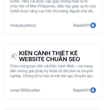
Go88 – Nhà cái được cấp giấy chứng nhận từ tổ
chức Isle of Man Philippines, điều này giúp uy tín của
Go88 được nâng cao trên thị trường. Người chơi đến
với nhà cái không còn lo ngại về vấn đề vi phạm
pháp luật dù ở bất cứ quốc gia nào. Thương hiệu đã
nhacaiuytinco
RapidAPI
có mặt hơn 20 năm trên thị trường, vì thế, anh em
không cần phải băn khoăn liệu đây có phải là nhà cái
uy tín hay không. Bởi để tồn tại đến hôm nay, chắc
chắn Go88 đã luôn nhận được sự ủng hộ nhiệt tình
và đánh giá cao từ anh em cược thủ. #nhacai...
KIẾN CÁNH THIẾT KẾ
WEBSITE CHUẨN SEO
Chào mừng bạn đến với Kiến Cánh Web – nơi mang
đến những giải pháp kỹ thuật số đột phá và chuyên
nghiệp. Chúng tôi tự hào là một đội ngũ chuyên gia
tài năng, đam mê và giàu kinh nghiệm trong lĩnh vực
phát triển website, thiết kế đồ họa, quảng cáo trực
omar1992sultan
RapidAPI
tuyến và nhiều dịch vụ kỹ thuật số khác. Được thành
lập với mục tiêu giúp các doanh nghiệp, tổ chức và
cá nhân thể hiện mình mạnh mẽ trên môi trường kỹ
thuật số, chúng tôi cam kết mang đến những sản