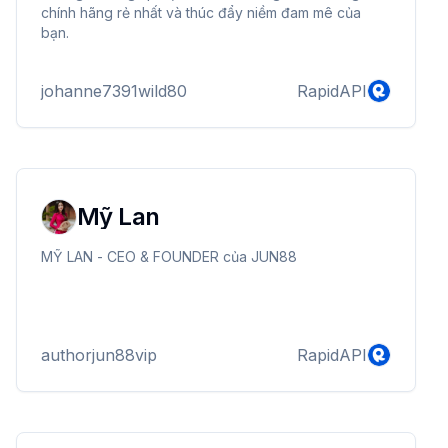
chính hãng rẻ nhất và thúc đẩy niềm đam mê của
bạn.
johanne7391wild80
RapidAPI
Mỹ Lan
MỸ LAN - CEO & FOUNDER của JUN88
authorjun88vip
RapidAPI