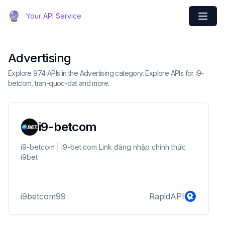
Your API Service
Advertising
Explore 974 APIs in the Advertising category. Explore APIs for i9-
betcom, tran-quoc-dat and more.
i9-betcom
i9-betcom | i9-bet.com Link đăng nhập chính thức
i9bet
i9betcom99
RapidAPI