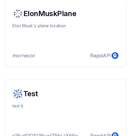
ElonMuskPlane
Elon Musk's plane location
mornecor
RapidAPI
Test
test tj
s18ud1101039-wlZRbLrXtWx
RapidAPI