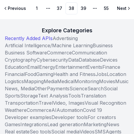
Previous
1
37
38
39
55
Next
More pages
More pages
Explore Categories
Recently Added APIs
Advertising
Artificial Intelligence/Machine Learning
Business
Business Software
Commerce
Communication
Cryptography
Cybersecurity
Data
Database
Devices
Education
Email
Energy
Entertainment
Events
Finance
Financial
Food
Gaming
Health and Fitness
Jobs
Location
Logistics
Mapping
Media
Medical
Monitoring
Movies
Music
News, Media
Other
Payments
Science
Search
Social
Sports
Storage
Text Analysis
Tools
Translation
Transportation
Travel
Video, Images
Visual Recognition
Weather
eCommerce
AI
Automation
Covid 19
Developer examples
Developer tools
For creators
Games
Integrations
Lead generation
Marketing
News
Real estate
Seo tools
Social media
Videos
SMS
Agents