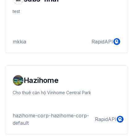
test
mkkia
RapidAPI
Hazihome
Cho thuê căn hộ Vinhome Central Park
hazihome-corp-hazihome-corp-
RapidAPI
default