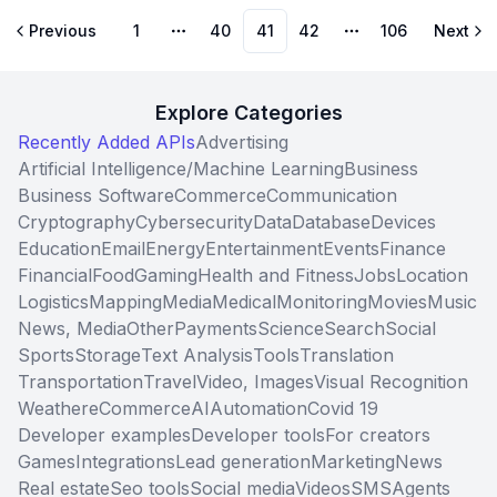
Previous
1
40
41
42
106
Next
More pages
More pages
Explore Categories
Recently Added APIs
Advertising
Artificial Intelligence/Machine Learning
Business
Business Software
Commerce
Communication
Cryptography
Cybersecurity
Data
Database
Devices
Education
Email
Energy
Entertainment
Events
Finance
Financial
Food
Gaming
Health and Fitness
Jobs
Location
Logistics
Mapping
Media
Medical
Monitoring
Movies
Music
News, Media
Other
Payments
Science
Search
Social
Sports
Storage
Text Analysis
Tools
Translation
Transportation
Travel
Video, Images
Visual Recognition
Weather
eCommerce
AI
Automation
Covid 19
Developer examples
Developer tools
For creators
Games
Integrations
Lead generation
Marketing
News
Real estate
Seo tools
Social media
Videos
SMS
Agents