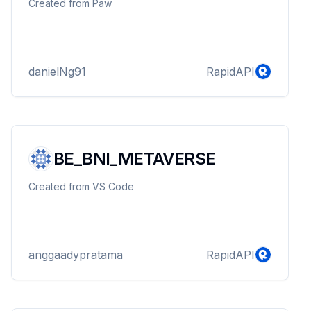
Created from Paw
danielNg91
RapidAPI
BE_BNI_METAVERSE
Created from VS Code
anggaadypratama
RapidAPI