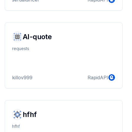
AI-quote
requests
killov999
RapidAPI
hfhf
hfhf