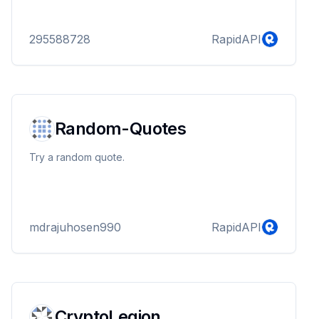
295588728
RapidAPI
Random-Quotes
Try a random quote.
mdrajuhosen990
RapidAPI
CryptoLegion