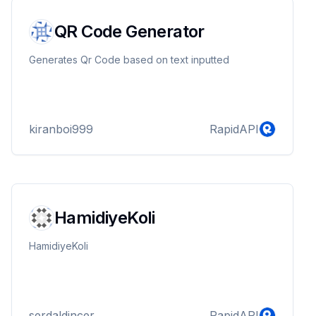
QR Code Generator
Generates Qr Code based on text inputted
kiranboi999
RapidAPI
HamidiyeKoli
HamidiyeKoli
serdaldincer
RapidAPI