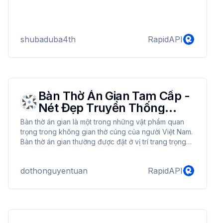
shubaduba4th
RapidAPI
Bàn Thờ Án Gian Tam Cấp -
Nét Đẹp Truyền Thống
Trong Văn Hóa
Bàn thờ án gian là một trong những vật phẩm quan
trọng trong không gian thờ cúng của người Việt Nam.
Bàn thờ án gian thường được đặt ở vị trí trang trọng
nhất trong nhà, là nơi đặt bài vị, tượng thờ của gia
tiên, thần linh,... Bàn thờ án gian tam cấp là một trong
dothonguyentuan
RapidAPI
những loại bàn thờ án gian phổ biến nhất, được nhiều
gia đình lựa chọn bởi vẻ đẹp tinh tế và ý nghĩa sâu
sắc. https://dothonguyentuan.com/ban-tho-an-gian-
tam-cap-ag013/