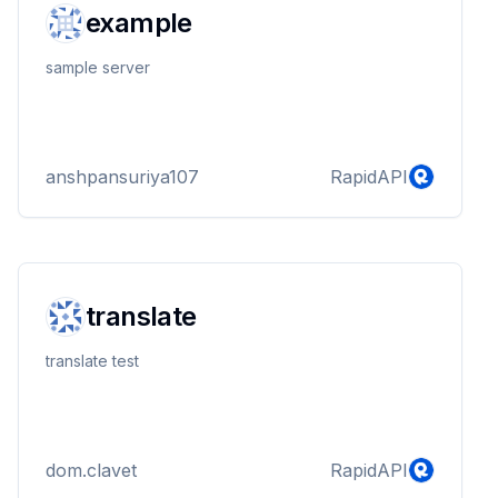
example
sample server
anshpansuriya107
RapidAPI
translate
translate test
dom.clavet
RapidAPI