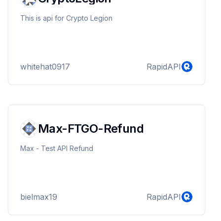
This is api for Crypto Legion
whitehat0917
RapidAPI
Max-FTGO-Refund
Max - Test API Refund
bielmax19
RapidAPI