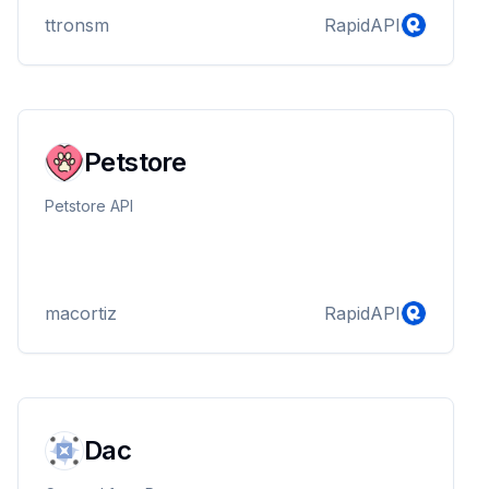
ttronsm
RapidAPI
Petstore
Petstore API
macortiz
RapidAPI
Dac