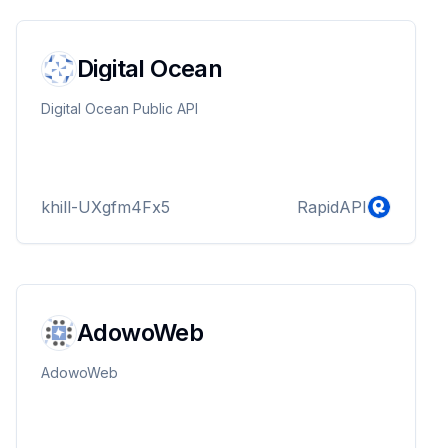
Digital Ocean
Digital Ocean Public API
khill-UXgfm4Fx5
RapidAPI
AdowoWeb
AdowoWeb