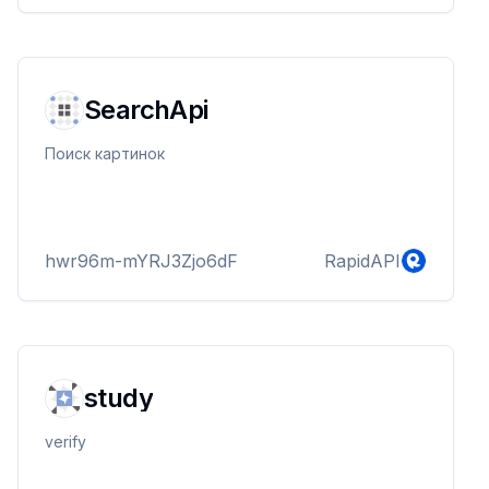
SearchApi
Поиск картинок
hwr96m-mYRJ3Zjo6dF
RapidAPI
study
verify